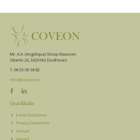
Mr. A.A. (Angelique) Stoop-Klaassen
Oberto 26, 5629 NG Eindhoven
T. 06 55 06 38 82
info@coveon.nl


Quicklinks
E-mail Disclaimer
Privacy Statement
contact
nieuws