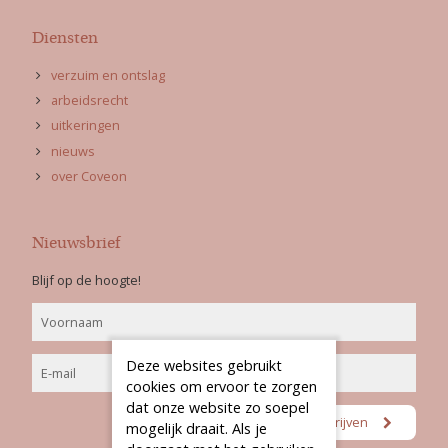
Diensten
verzuim en ontslag
arbeidsrecht
uitkeringen
nieuws
over Coveon
Nieuwsbrief
Blijf op de hoogte!
Deze websites gebruikt
cookies om ervoor te zorgen
dat onze website zo soepel
mogelijk draait. Als je