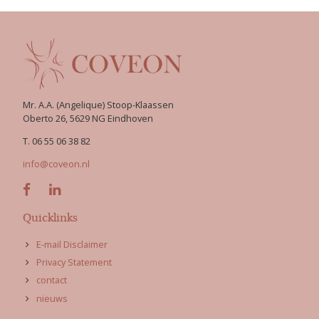
Mr. A.A. (Angelique) Stoop-Klaassen
Oberto 26, 5629 NG Eindhoven
T. 06 55 06 38 82
info@coveon.nl


Quicklinks
E-mail Disclaimer
Privacy Statement
contact
nieuws