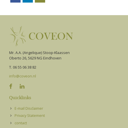
Mr. A.A. (Angelique) Stoop-Klaassen
Oberto 26, 5629 NG Eindhoven
T. 06 55 06 38 82
info@coveon.nl


Quicklinks
E-mail Disclaimer
Privacy Statement
contact